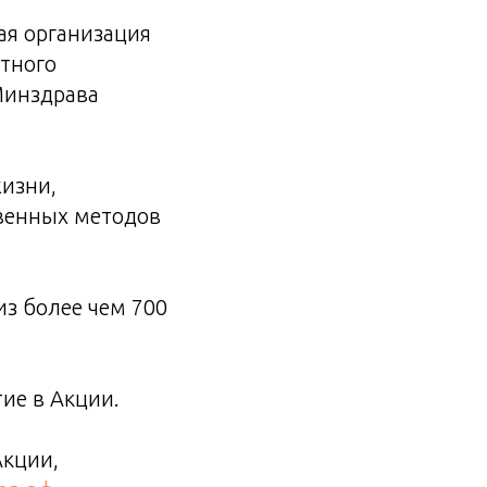
ая организация
стного
Минздрава
жизни,
твенных методов
из более чем 700
ие в Акции.
Акции,