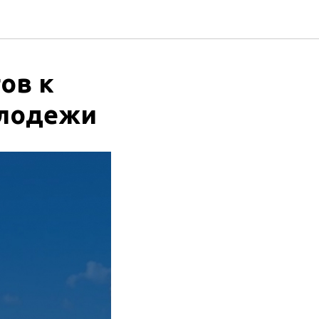
ов к
олодежи