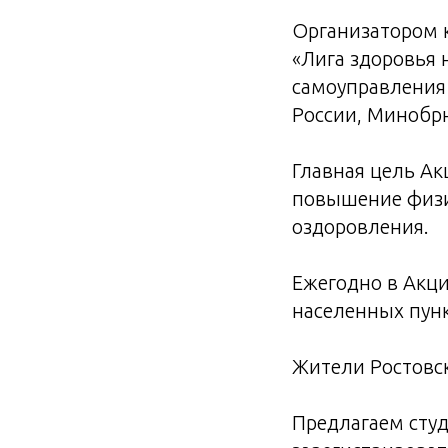
Организатором 
«Лига здоровья 
самоуправления
России, Минобрн
Главная цель Ак
повышение физи
оздоровления.
Ежегодно в Акци
населенных пун
Жители Ростовск
Предлагаем сту