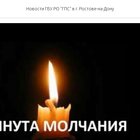
молчания
Новости ГБУ РО "ГПС" в г. Ростове-на-Дону