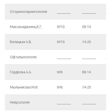
Оториноларингология
________
________
___
Максимаджиянц Е.Г.
№10
08-14
08
Белицкая А.В.
№10
14-20
14
Офтальмология
________
________
___
Гордеева А.А.
№6
08-14
08
Мыльникова М.И.
№6
14-20
14
Неврология
________
________
___