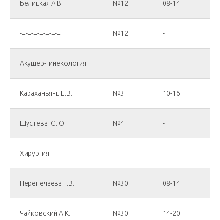
Белицкая А.В.
№12
08-14
08
-=-=-=-=-=-=-=
№12
-
-
Акушер-гинекология
________
________
___
Караханьянц Е.В.
№3
10-16
10
Шустева Ю.Ю.
№4
-
-
Хирургия
________
________
___
Перепечаева Т.В.
№30
08-14
08
Чайковский А.К.
№30
14-20
14