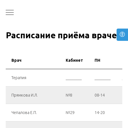
Расписание приёма врачей
Врач
Кабинет
ПН
ВТ
Терапия
________
________
___
Прямкова И.Л.
№8
08-14
14
Чепалова Е.П.
№29
14-20
08